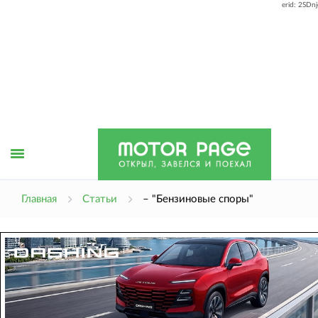
erid: 2SDn
Открыть
Главная
Статьи
– "Бензиновые споры"
меню