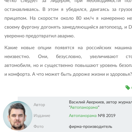
четко следует за лидером, при необходимости по
останавливаясь. В этом я убедился, двигаясь за грузо
прицепом. На скорости около 80 км/ч я намеренно н
своему фургону догонять замедляющийся автопоезд, и Di
уверенно предотвратил аварию.
Какие новые опции появятся на российских машина
неизвестно. Они, безусловно, увеличивают сто
автомобиля, но и существенно повышают уровень безоп
и комфорта. А что может быть дороже жизни и здоровья?
Василий Аверкиев, автор журна
Автор
"
Автопанорама
"
Автопанорама"" />
Издание
Автопанорама
№8 2019
Фото
фирма-производитель