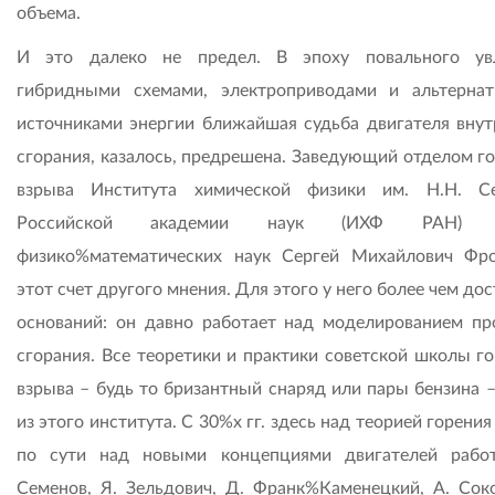
объема.
И это далеко не предел. В эпоху повального ув
гибридными схемами, электроприводами и альтерна
источниками энергии ближайшая судьба двигателя внут
сгорания, казалось, предрешена. Заведующий отделом го
взрыва Института химической физики им. Н.Н. С
Российской академии наук (ИХФ РАН) д
физико%математических наук Сергей Михайлович Фр
этот счет другого мнения. Для этого у него более чем до
оснований: он давно работает над моделированием пр
сгорания. Все теоретики и практики советской школы го
взрыва – будь то бризантный снаряд или пары бензина 
из этого института. С 30%х гг. здесь над теорией горения 
по сути над новыми концепциями двигателей рабо
Семенов, Я. Зельдович, Д. Франк%Каменецкий, А. Соко