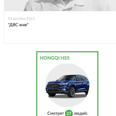
03 декабря 2023
"ДВС жив"
HONGQI HS5
Cмотрят
людей:
27