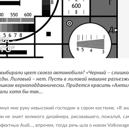
РА –
ОГО"
 выбирали цвет своего автомобиля? «Черный – слишко
ды. Лиловый – нет. Пусть в лиловой машине разъезжа
слишком верноподданнически. Придется красить «Анти
ждали хотя бы так…
тянул мне руку невысокий господин в сером костюме. «Я з
и не знает великого дизайнера, рисовавшего, пожалуй, са
фектные Audi…, впрочем, тогда речь шла о новом Volkswag