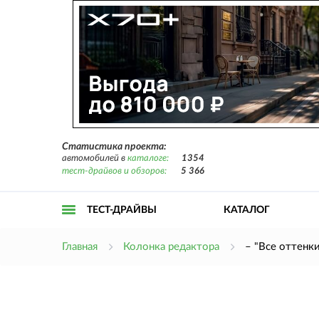
Статистика проекта:
автомобилей в
каталоге:
1354
тест-драйвов и обзоров:
5 366
ТЕСТ-ДРАЙВЫ
КАТАЛОГ
Открыть
Главная
Колонка редактора
– "Все оттенки
меню