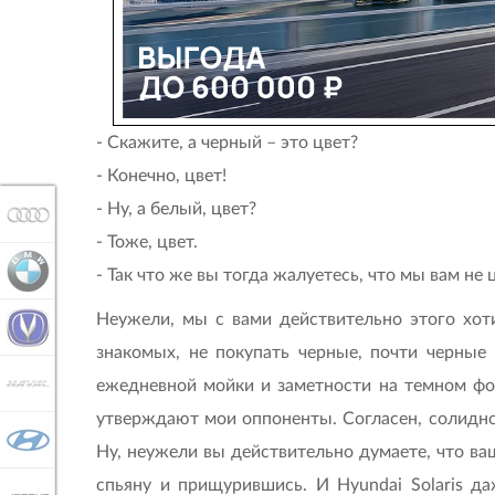
- Скажите, а черный – это цвет?
- Конечно, цвет!
- Ну, а белый, цвет?
AUDI
- Тоже, цвет.
BMW
- Так что же вы тогда жалуетесь, что мы вам не
Неужели, мы с вами действительно этого хоти
CHANGAN
знакомых, не покупать черные, почти черные
HAVAL
ежедневной мойки и заметности на темном фон
утверждают мои оппоненты. Согласен, солидно, 
HYUNDAI
Ну, неужели вы действительно думаете, что ваш
спьяну и прищурившись. И Hyundai Solaris д