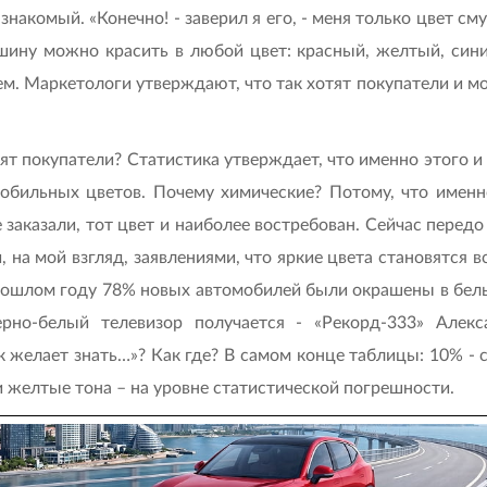
знакомый. «Конечно! - заверил я его, - меня только цвет см
шину можно красить в любой цвет: красный, желтый, сини
м. Маркетологи утверждают, что так хотят покупатели и мое
отят покупатели? Статистика утверждает, что именно этого
обильных цветов. Почему химические? Потому, что именн
 заказали, тот цвет и наиболее востребован. Сейчас пере
на мой взгляд, заявлениями, что яркие цвета становятся в
ошлом году 78% новых автомобилей были окрашены в белые
ерно-белый телевизор получается - «Рекорд-333» Алекс
желает знать…»? Как где? В самом конце таблицы: 10% - с
и желтые тона – на уровне статистической погрешности.