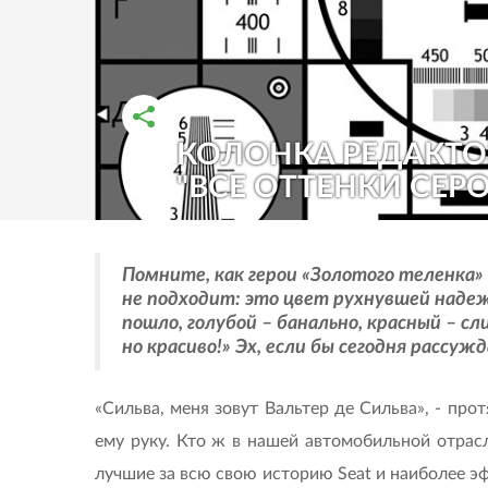
КОЛОНКА РЕДАКТО
РАССКАЗАТЬ ВО ВКОНТАКТЕ
РАССКАЗАТЬ В ОДНОКЛАССНИКАХ
"ВСЕ ОТТЕНКИ СЕР
Помните, как герои «Золотого теленка»
не подходит: это цвет рухнувшей надеж
пошло, голубой – банально, красный – 
но красиво!» Эх, если бы сегодня рассу
«Сильва, меня зовут Вальтер де Сильва», - про
ему руку. Кто ж в нашей автомобильной отрасл
лучшие за всю свою историю Seat и наиболее эф