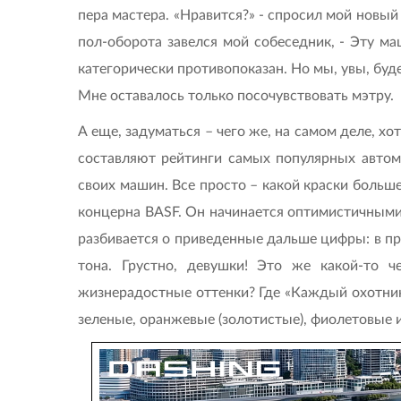
пера мастера. «Нравится?» - спросил мой новый 
пол-оборота завелся мой собеседник, - Эту ма
категорически противопоказан. Но мы, увы, буде
Мне оставалось только посочувствовать мэтру.
А еще, задуматься – чего же, на самом деле, х
составляют рейтинги самых популярных автом
своих машин. Все просто – какой краски больше
концерна BASF. Он начинается оптимистичными, 
разбивается о приведенные дальше цифры: в пр
тона. Грустно, девушки! Это же какой-то ч
жизнерадостные оттенки? Где «Каждый охотник 
зеленые, оранжевые (золотистые), фиолетовые 