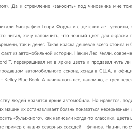
роя». Да и стремление «закосить» под чиновника мне тож
итали биографию Генри Форда и с детских лет усвоили,
кто читал, хочу напомнить, что черный цвет для окраски
емени, так и денег. Такая краска дешевле всего стоила и б
факт из автомобильной истории. Некий Лес Келли, современ
ord T, перекрашивал их в яркие цвета и продавал чуть ли
 продавцом автомобильного секонд-хенда в США, а офи
– Kelley Blue Book. А начиналось все, напомню, с трех пе
ству людей нравятся яркие автомобили. Но нравятся, под
х машин их останавливает боязнь показаться несерьезным 
носить «булыжного», как написали когда-то классики, цве
ите пример с наших северных соседей – финнов. Нации, по 