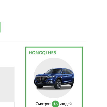
HONGQI HS5
Cмотрят
людей:
16