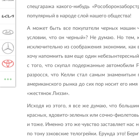
JETOUR
спецгаража какого-нибудь «Рособоронзаборст
популярный в народе слой нашего общества!
KIA
А может быть все покупатели черных машин ч
LADA
условии, что он черный»? Не думаю. Но тем, 
исключительно из соображения экономии, как вр
MERCEDES-BENZ
хочу напомнить вам еще один небезынтересный 
TOYOTA
с того, что скупал подержанные автомобили F
...
разросся, что Келли стал самым знаменитым
ВСЕ МАРКИ
американского рынка до сих пор носит его имя 
«жестянок Лиззи».
Исходя из этого, я все же думаю, что большин
красных, ядовито-зеленых или сочно-фиолетовы
и тоже. Именно это же чувство заставляет нас 
по тону зэковские телогрейки. Ерунда это! Бер