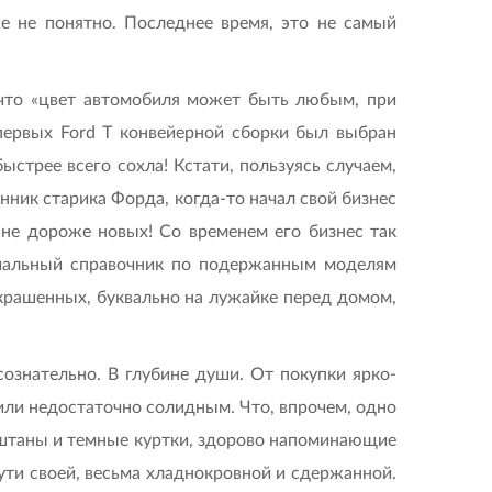
е не понятно. Последнее время, это не самый
 что «цвет автомобиля может быть любым, при
 первых Ford T конвейерной сборки был выбран
ыстрее всего сохла! Кстати, пользуясь случаем,
ник старика Форда, когда-то начал свой бизнес
 не дороже новых! Со временем его бизнес так
циальный справочник по подержанным моделям
рекрашенных, буквально на лужайке перед домом,
сознательно. В глубине души. От покупки ярко-
или недостаточно солидным. Что, впрочем, одно
та штаны и темные куртки, здорово напоминающие
сути своей, весьма хладнокровной и сдержанной.