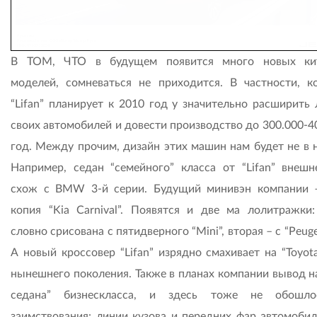
В ТОМ, ЧТО в будущем появится много новых кит
моделей, сомневаться не приходится. В частности, к
“Lifan” планирует к 2010 год у значительно расширить 
своих автомобилей и довести производство до 300.000-4
год. Между прочим, дизайн этих машин нам будет не в н
Например, седан “семейного” класса от “Lifan” внешн
схож с BMW 3-й серии. Будущий минивэн компании 
копия “Kia Carnival”. Появятся и две ма лолитражки:
словно срисована с пятидверного “Mini”, вторая – с “Peuge
А новый кроссовер “Lifan” изрядно смахивает на “Toyot
нынешнего поколения. Также в планах компании вывод н
седана” бизнескласса, и здесь тоже не обошло
заимствования: линии кузова и передних фар автомобил