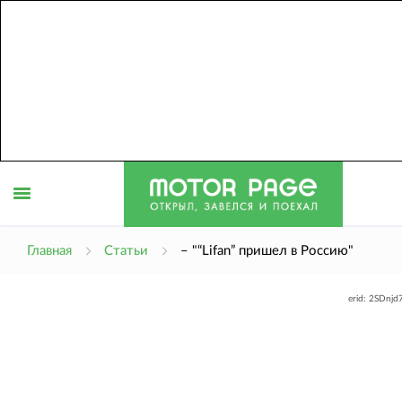
Открыть
Главная
Статьи
– "“Lifan” пришел в Россию"
erid: 2SDnj
меню