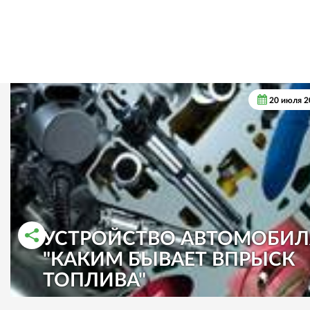
20 июля 2
УСТРОЙСТВО АВТОМОБИЛ
"КАКИМ БЫВАЕТ ВПРЫСК
РАССКАЗАТЬ ВО ВКОНТАКТЕ
РАССКАЗАТЬ В ОДНОКЛАССНИКАХ
ТОПЛИВА"