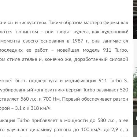
ехника» и «искусство». Таким образом мастера фирмы как
аются тюнингом – они творят чудеса, как художники!
момента своего основания в 1987 г. она занимается
последних ее работ – новейшая модель 911 Turbo,
м стиле ателье и, конечно же, доработанный силовой
может быть подвергнута и модификация 911 Turbo S.
турбированный «оппозитник» версии Turbo развивает 520
составляет 560 л.с. и 700 Нм. Первый обеспечивает разгон
рой – 3,1 с и 318 км/ч.
кация Turbo прибавляет в мощности до 580 л.с., а ее
о улучшает динамику разгона до 100 км/ч до 2,9 с, а