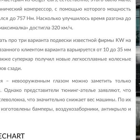
анический компрессор, с помощью которого мощность
ился до 757 Нм. Насколько улучшилось время разгона до
«максималка» достигла 320 км/ч.
зать про три варианта подвески известной фирмы KW на
азанного клиентом варианта варьируется от 10 до 35 мм
 Также суперкар получил новые легкосплавные колесные
ов сзади.
ся – невооруженным глазом можно заметить только
 Однако представители тюнинг-ателье заявляют, что
глеволокна, что значительно снижает вес машины. По их
а изготовлены бамперы, воздухозаборники, антикрыло и
ECHART