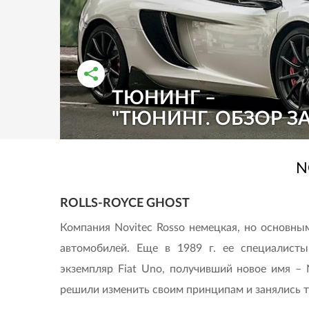
ТЮНИНГ –
РАССКАЗАТЬ ВО ВКОНТАКТЕ
РАССКАЗАТЬ В ОДНОКЛАССНИКАХ
"ТЮНИНГ. ОБЗОР ЗА
N
ROLLS-ROYCE GHOST
Компания Novitec Rosso немецкая, но основны
автомобилей. Еще в 1989 г. ее специалист
экземпляр Fiat Uno, получивший новое имя – 
решили изменить своим принципам и занялись тю