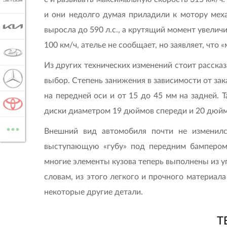
JETOUR
и они недолго думая приладили к мотору мех
KIA
выросла до 590 л.с., а крутящий момент увелич
100 км/ч, ателье не сообщает, но заявляет, что 
LADA
Из других технических изменений стоит расска
MERCEDES-BENZ
выбор. Степень занижения в зависимости от зак
на передней оси и от 15 до 45 мм на задней.
TOYOTA
диски диаметром 19 дюймов спереди и 20 дюйм
...
ВСЕ МАРКИ
Внешний вид автомобиля почти не изменил
выступающую «губу» под передним бампером.
многие элементы кузова теперь выполнены из у
словам, из этого легкого и прочного материал
некоторые другие детали.
T