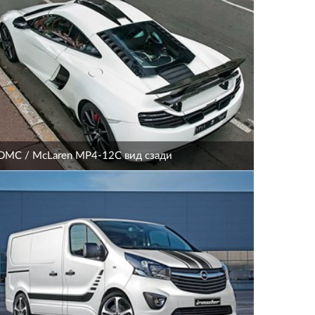
DMC / McLaren MP4-12C вид сзади