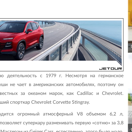
ю деятельность с 1979 г. Несмотря на германское
уши не чает в американских автомобилях, поэтому он
естных за океаном марок, как Cadillac и Chevrolet.
ий спорткар Chevrolet Corvette Stingray.
ходится огромный атмосферный V8 объемом 6,2 л,
 позволяет суперкару разменивать первую «сотню» за 3,8
Мастерам из Geiger Cars, естественно, этого было мало,