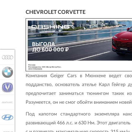
CHEVROLET CORVETTE
AUDI
BMW
Компания Geiger Cars в Мюнхене ведет сво
подданство, основатель ателье Карл Гейгер д
CHANGAN
предпочитает заниматься тюнингом таких изв
Разумеется, он не смог обойти вниманием новейш
HAVAL
Под капотом стандартного экземпляра на
HYUNDAI
развивающий 466 л.с. и 630 Нм. Этот двигатель
с и развивать максимальную скорость 315 км/ч. 