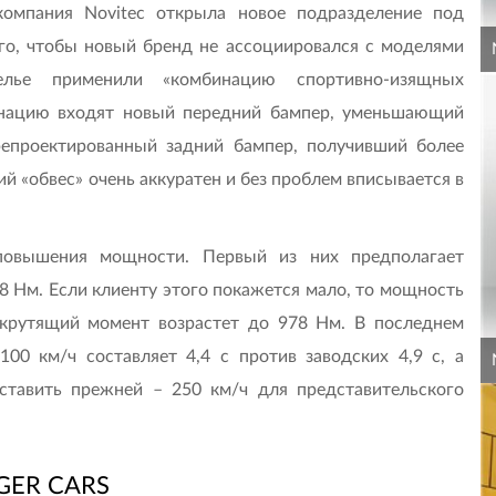
компания Novitec открыла новое подразделение под
ого, чтобы новый бренд не ассоциировался с моделями
телье применили «комбинацию спортивно-изящных
инацию входят новый передний бампер, уменьшающий
репроектированный задний бампер, получивший более
 «обвес» очень аккуратен и без проблем вписывается в
 повышения мощности. Первый из них предполагает
958 Нм. Если клиенту этого покажется мало, то мощность
 крутящий момент возрастет до 978 Нм. В последнем
00 км/ч составляет 4,4 с против заводских 4,9 с, а
тавить прежней – 250 км/ч для представительского
GER CARS