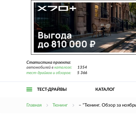
Статистика проекта:
автомобилей в
каталоге:
1354
тест-драйвов и обзоров:
5 366
ТЕСТ-ДРАЙВЫ
КАТАЛОГ
Открыть
Главная
Тюнинг
– "Тюнинг. Обзор за ноябр
меню