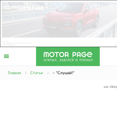
Открыть
Главная
Статьи
– "Слушай!"
erid: 2SDn
меню