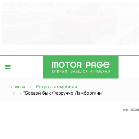
Открыть
Главная
Ретро автомобили
– "Боевой бык Ферруччо Ламборгини"
меню
erid: 2SDn