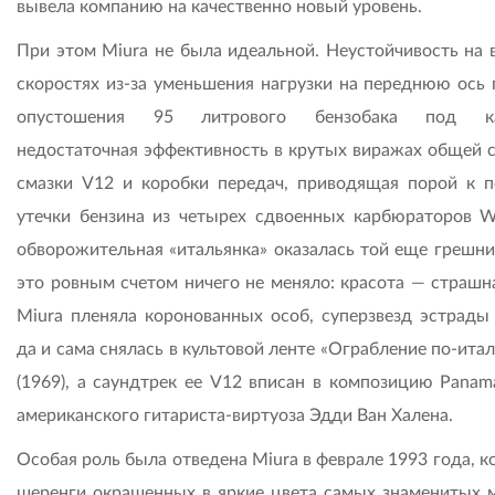
вывела компанию на качественно новый уровень.
При этом Miura не была идеальной. Неустойчивость на 
скоростях из-за уменьшения нагрузки на переднюю ось 
опустошения 95 литрового бензобака под ка
недостаточная эффективность в крутых виражах общей 
смазки V12 и коробки передач, приводящая порой к 
утечки бензина из четырех сдвоенных карбюраторов W
обворожительная «итальянка» оказалась той еще грешни
это ровным счетом ничего не меняло: красота — страшна
Miura пленяла коронованных особ, суперзвезд эстрады 
да и сама снялась в культовой ленте «Ограбление по-ита
(1969), а саундтрек ее V12 вписан в композицию Panama
американского гитариста-виртуоза Эдди Ван Халена.
Особая роль была отведена Miura в феврале 1993 года, к
шеренги окрашенных в яркие цвета самых знаменитых 