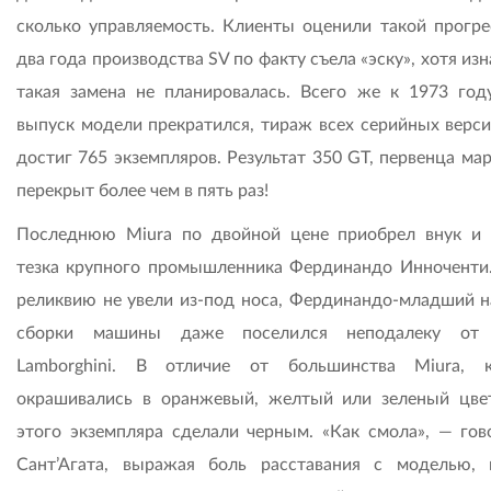
сколько управляемость. Клиенты оценили такой прогрес
два года производства SV по факту съела «эску», хотя из
такая замена не планировалась. Всего же к 1973 году
выпуск модели прекратился, тираж всех серийных верси
достиг 765 экземпляров. Результат 350 GT, первенца ма
перекрыт более чем в пять раз!
Последнюю Miura по двойной цене приобрел внук и
тезка крупного промышленника Фердинандо Инноченти
реликвию не увели из-под носа, Фердинандо-младший н
сборки машины даже поселился неподалеку от 
Lamborghini. В отличие от большинства Miura, 
окрашивались в оранжевый, желтый или зеленый цвет
этого экземпляра сделали черным. «Как смола», — гов
Сант’Агата, выражая боль расставания с моделью, 