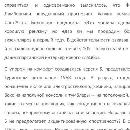
справиться, и одновременно выяснилось, что Фе
Ламборгини никудышный прогнозист. Хозяин комп
Сант’Агата Болоньезе предрекал: «Эта машина сдел
хорошую рекламу, но едва ли мы продадим бо
экземпляров в первый год». В действительности заказов
й оказалось вдвое больше, точнее, 105. Покупателей не
даже спартанский интерьер нового «ламбо».
С упором на комфорт создавалась версия S, представле
Туринском автосалоне 1968 года. В разряд станд
оснащения включили электростеклоподъемники, запир
бокс на напольной консоли и тумблеры — на потолочной.
такие элементы «роскоши», как кондиционер и кожаная
салона, по-прежнему остались в списке опций. Но разве
S не предполагает акцентированную спортивность? В с
Miura лишь отчасти. Камеры сгорания измененной 