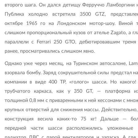
второго шага. Он дался детищу Ферруччо Ламборгини н
Публика холодно встретила 3500 GTZ, представл
октябре 1965 го на Лондонском мотор-шоу. Виной 
слишком пропорциональный кузов от ателье Zagato, а гл
параллели с Ferrari 250 GTO, дебютировавшим тремя
ранее, просматривались слишком явно.
Однако уже через месяц, на Туринском автосалоне, Lamb
взорвала бомбу. Заряд сокрушительной силы предстал на
компании в виде 400 ТР, «голого» шасси. Но какого!
трубчатого каркаса, как у 350 GT, — платформа и
толщиной 0,8 мм с приваренными к ней кессонами с мно
крупных отверстий для снижения массы. Действительно, 
конструкция весила каких-то 75 кг! Дальше — бо
передней части шасси расположились уложенные 
радиатор ДВС с парой вентиляторов и запаска. А где