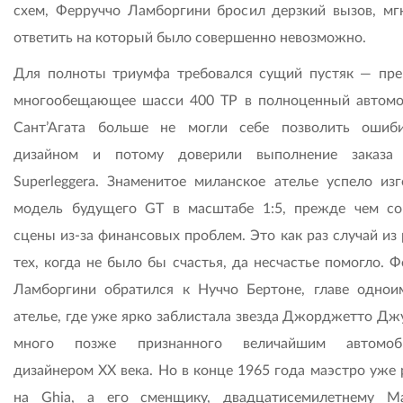
схем, Ферруччо Ламборгини бросил дерзкий вызов, мг
ответить на который было совершенно невозможно.
Для полноты триумфа требовался сущий пустяк — пре
многообещающее шасси 400 ТР в полноценный автомо
Сант’Агата больше не могли себе позволить ошиб
дизайном и потому доверили выполнение заказа 
Superleggera. Знаменитое миланское ателье успело изг
модель будущего GT в масштабе 1:5, прежде чем с
сцены из-за финансовых проблем. Это как раз случай из
тех, когда не было бы счастья, да несчастье помогло. 
Ламборгини обратился к Нуччо Бертоне, главе однои
ателье, где уже ярко заблистала звезда Джорджетто Дж
много позже признанного величайшим автомоб
дизайнером ХХ века. Но в конце 1965 года маэстро уже 
на Ghia, а его сменщику, двадцатисемилетнему М