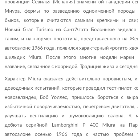
провинции Севилья (Испания) знаменитой ганадерии се
Миура, фермы по разведению одноименной породы
быков, которые считаются самыми крепкими и сви
Новый Gran Turismo из Сант’Агата Болоньезе виделся
таким, и на «корме» прототипа, представленного на Же
автосалоне 1966 года, появился характерный «рогато-хв
шильдик Miura. После этого многие модели марки 
название, связанное с корридой. Традиция жива и сегодня
Характер Miura оказался действительно норовистым, и
доводочных испытаний, которые проводил тест-пилот к
новозеландец Боб Уоллес, пришлось бороться с выр
избыточной поворачиваемостью, перегревом двигателя, 
улучшать вентиляцию и шумоизоляцию салона. К 
дебюта серийной Lamborghini P 400 Miura на Па
автосалоне осенью 1966 года с частью проблем 