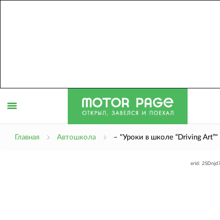
Открыть
Главная
Автошкола
– "Уроки в школе “Driving Art”"
erid: 2SDnj
меню