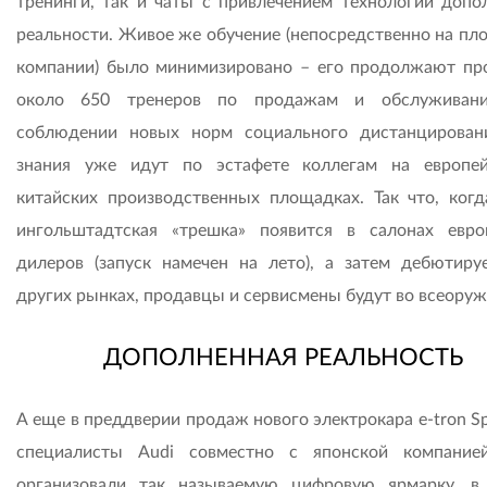
тренинги, так и чаты с привлечением технологии допо
реальности. Живое же обучение (непосредственно на пл
компании) было минимизировано – его продолжают пр
около 650 тренеров по продажам и обслуживан
соблюдении новых норм социального дистанцирован
знания уже идут по эстафете коллегам на европе
китайских производственных площадках. Так что, когд
ингольштадтская «трешка» появится в салонах евро
дилеров (запуск намечен на лето), а затем дебютиру
других рынках, продавцы и сервисмены будут во всеоруж
ДОПОЛНЕННАЯ РЕАЛЬНОСТЬ
А еще в преддверии продаж нового электрокара e-tron S
специа­листы Audi совместно с японской компание
организовали так называемую цифровую ярмарку, в