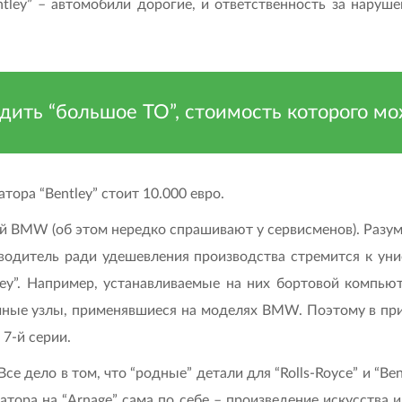
entley” – автомобили дорогие, и ответственность за нару
дить “большое ТО”, стоимость которого мо
тора “Bentley” стоит 10.000 евро.
ей BMW (об этом нередко спрашивают у сервисменов). Разум
водитель ради удешевления производства стремится к уни
ntley”. Например, устанавливаемые на них бортовой компь
чные узлы, применявшиеся на моделях BMW. Поэтому в принц
7-й серии.
се дело в том, что “родные” детали для “Rolls-Royce” и “Ben
ора на “Arnage” сама по себе – произведение искусства и