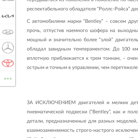
JETOUR
респектабельного обладателя “Роллс-Ройса” деся
KIA
С автомобилями марки “Bentley” – совсем дру
прочь, отпустив наемного шофера на выходны
LADA
мощный и значительно более “злой” двигател
MERCEDES-BENZ
обладал завидным темпераментом. До 100 км/
вплотную приближается к трем тоннам, – очен
TOYOTA
острым и точным в управлении, чем перетяжелен
...
ВСЕ МАРКИ
ЗА ИСКЛЮЧЕНИЕМ двигателей и мелких детале
пневматической подвески (“Bentley”, как и п
детали, предназначенные для разных моделей,
взаимозаменяемость строго-настрого исключен