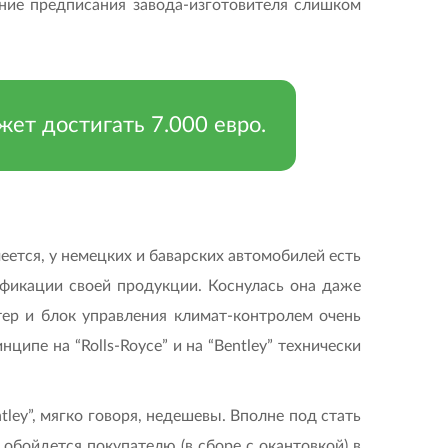
шение предписания завода-изготовителя слишком
жет достигать 7.000 евро.
еется, у немецких и баварских автомобилей есть
фикации своей продукции. Коснулась она даже
ютер и блок управления климат-контролем очень
ипе на “Rolls-Royce” и на “Bentley” технически
tley”, мягко говоря, недешевы. Вполне под стать
 обойдется покупателю (в сборе с окантовкой) в