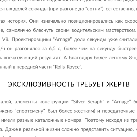
тых долей секунды (при разгоне до “сотни”), естественно, 
гая история. Они изначально позиционировались как ско
е, самолично блеснуть своим водительским мастерством. 
ь V8. Проектировщики “Arnage” доли секунды уже считал
ч он разгонялся за 6,5 с, более чем на секунду быстрее
ь впечатляющий результат. А благодаря более легкому 8-ц
ный в передней части “Rolls-Royce”.
ЭКСКЛЮЗИВНОСТЬ ТРЕБУЕТ ЖЕРТВ
й, элементы конструкции “Silver Seraph” и “Arnage” б
оложено “спортсмену”, был более жестким) и передаточны
 имели разные каталожные номера. Поэтому исходя из тр
а. Даже в реальной жизни сложно представить ситуацию, к