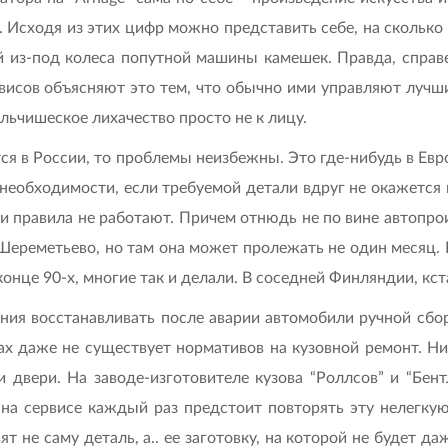
о. Исходя из этих цифр можно представить себе, на скольк
й из-под колеса попутной машины камешек. Правда, справ
висов объясняют это тем, что обычно ими управляют лучш
ьчишеское лихачество просто не к лицу.
ится в России, то проблемы неизбежны. Это где-нибудь в Евр
й необходимости, если требуемой детали вдруг не окажется
ти правила не работают. Причем отнюдь не по вине автопро
ереметьево, но там она может пролежать не один месяц. В
конце 90-х, многие так и делали. В соседней Финляндии, кс
я восстанавливать после аварии автомобили ручной сборки (
 даже не существует нормативов на кузовной ремонт. Ник
 двери. На заводе-изготовителе кузова “Роллсов” и “Бен
 на сервисе каждый раз предстоит повторять эту нелегкую
ят не саму деталь, а.. ее заготовку, на которой не будет д