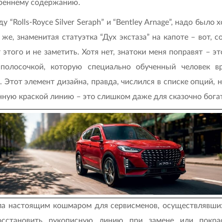
треннему содержанию.
 “Rolls-Royce Silver Seraph” и “Bentley Arnage”, надо был
же, знаменитая статуэтка “Дух экстаза” на капоте – вот, со
т этого и не заметить. Хотя нет, знатоки меня поправят – 
полосочкой, которую специально обученный человек вр
. Этот элемент дизайна, правда, числился в списке опций, 
ную краской линию – это слишком даже для сказочно богаты
ала настоящим кошмаром для сервисменов, осуществлявши
осстановить рукописную линию при замене или покра