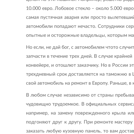
10.000 евро. Лобовое стекло – около 5.000 евр
самая пустячная авария или просто вылетевши
автомобили попадают нечасто. Сотрудники сер
опытные и осторожные владельцы, которым мал
Но если, не дай бог, с автомобилем чтото случ
запчасти в течение трех дней. В случае крайне
конвейере, и отошлют заказчику. Но в России э
трехдневный срок доставляется на таможню в Ш
свой автомобиль на ремонт в Европу. Раньше, в 
В любом случае независимо от страны пребывани
чудовищно трудоемкое. В официальных сервисах
например, на замену поврежденного крыла или
подгоняют друг к другу. При ремонте мастеру
заказать любую кузовную панель, то вам достав