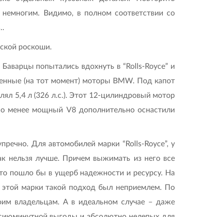
ь немногим. Видимо, в полном соответствии со
..
еской роскоши.
 Баварцы попытались вдохнуть в “Rolls-Royce” и
еменные (на тот момент) моторы BMW. Под капот
лял 5,4 л (326 л.с.). Этот 12-цилиндровый мотор
льно менее мощный V8 дополнительно оснастили
речно. Для автомобилей марки “Rolls-Royce”, у
к нельзя лучше. Причем выжимать из него все
это пошло бы в ущерб надежности и ресурсу. На
 этой марки такой подход был неприемлем. По
оим владельцам. А в идеальном случае – даже
и сиюминутной выгоды и абсолютно нелепых для