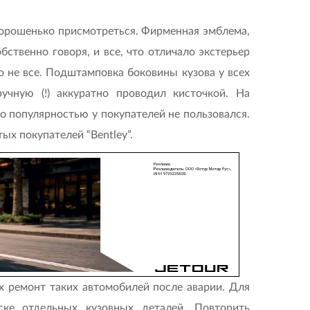
о хорошенько присмотреться. Фирменная эмблема,
бственно говоря, и все, что отличало экстерьер
это не все. Подштамповка боковины кузова у всех
учную (!) аккуратно проводил кисточкой. На
но популярностью у покупателей не пользовался.
х покупателей “Bentley”.
х ремонт таких автомобилей после аварии. Для
ске отдельных кузовных деталей. Повторить