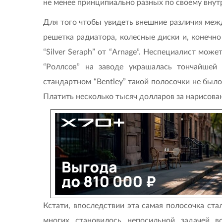
не менее принципиально разных по своему вну
Для того чтобы увидеть внешние различия между
решетка радиатора, колесные диски и, конечно 
“Silver Seraph” от “Arnage”. Неспециалист може
“Роллсов” на заводе украшалась тончайшей 
стандартном “Bentley” такой полосочки не было
Платить несколько тысяч долларов за нарисован
Кстати, впоследствии эта самая полосочка ст
многих становилось непосильной задачей в