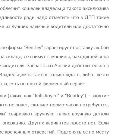
о облегчит кошелек владельца такого эксклюзива
едливости ради надо отметить что в ДТП такие
ие из лучших наемные водители или достаточно
опе фирма “Bentley” гарантирует поставку любой
 на складе, ее снимут с машины, находящейся на
изводителя. Запчасть из Англии действительно в
ладельцам остается только ждать, либо.. везти
тати, есть неплохой фирменный сервис.
таких, как “RollsRoyce” и “Bentley”) – занятие
то не знает, сколько нормо-часов потребуется,
тли” сваривают вручную, также вручную детали
 операцию. Других вариантов просто нет. Если
аже крепежных отверстий. Подгонять ее по месту