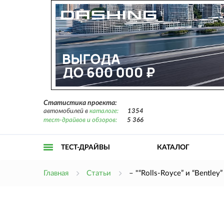
Статистика проекта:
автомобилей в
каталоге:
1354
тест-драйвов и обзоров:
5 366
ТЕСТ-ДРАЙВЫ
КАТАЛОГ
Открыть
Главная
Статьи
– "“Rolls-Royce” и “Bentle
меню