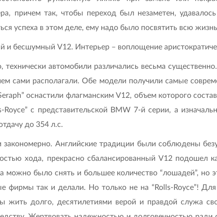
ра, причем так, чтобы переход был незаметен, удавалос
я успеха в этом деле, ему надо было посвятить всю жизнь
вный и бесшумный V12. Интерьер – воплощение аристократич
, технически автомобили различались весьма существенно.
, чем сами располагали. Обе модели получили самые совр
r Seraph” оснастили флагманским V12, объем которого состав
lls-Royce” с представительской BMW 7-й серии, а изнача
тдачу до 354 л.с.
 закономерно. Английские традиции были соблюдены безуп
остью хода, прекрасно сбалансированный V12 подошел ка
а можно было снять и большее количество “лошадей”, но 
фирмы так и делали. Но только не на “Rolls-Royce”! Для
ы жить долго, десятилетиями верой и правдой служа св
следству. Жертвовать надежностью и долговечностью рад