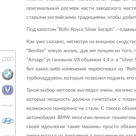
оригинальный росчерк кисти заводского масте
старыми английскими традициями, чтобы добитьс
Под капотом “Rolls-Royce Silver Seraph” – пла
Как уже сказано, несмотря на внешнее сходство
“Bentley” новую жизнь, дав им лучшее из того
AUDI
“Arnage” установили V8 объемом 4,4 л, а “Silve
без каких-либо изменений перекочевал на “Ro
BMW
турбонаддувом, который позволил поднять его о
Такой выбор моторов выглядел очень логично и
CHANGAN
которых мощность должна сочетаться с плавн
HAVAL
возможное намеренно не стали. С такого объем
автомобилях BMW многочисленные тюнинговые 
HYUNDAI
своей идеологии такие машины просто обязан
передаваться из поколения в поколение по на