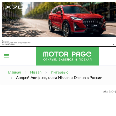
Открыть
Главная
Nissan
Интервью
Андрей Акифьев, глава Nissan и Datsun в России
меню
erid: 2SDn