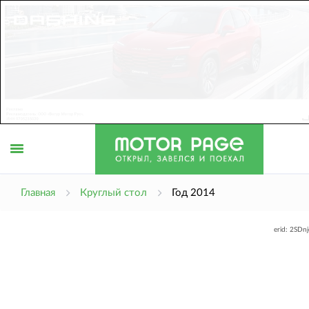
Открыть
Главная
Круглый стол
Год 2014
erid: 2SDn
меню